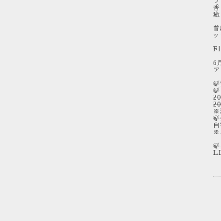
フ
香
癒
普
ッ
F
6
ア


2
2
※

自
※

L