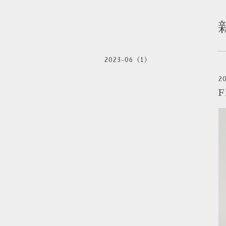
2023-06（1）
2
F