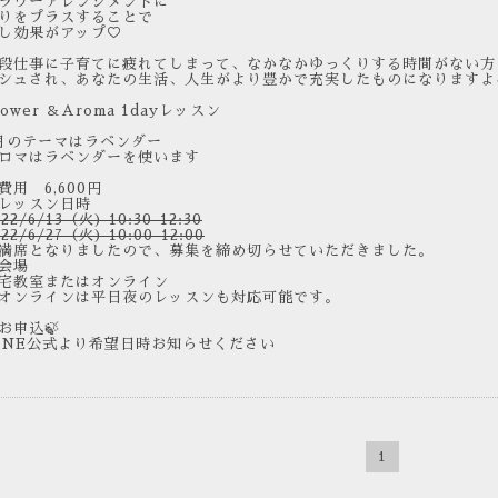
ラワーアレンジメントに
りをプラスすることで
し効果がアップ♡
段仕事に子育てに疲れてしまって、なかなかゆっくりする時間がない方
シュされ、あなたの生活、人生がより豊かで充実したものになりますよ
lower ＆Aroma 1dayレッスン
月のテーマはラベンダー
ロマはラベンダーを使います
費用 6,600円
レッスン日時
022/6/13（火) 10:30-12:30
022/6/27（火) 10:00-12:00
満席となりましたので、募集を締め切らせていただきました。
会場
宅教室またはオンライン
オンラインは平日夜のレッスンも対応可能です。
お申込🍃
INE公式より希望日時お知らせください
1